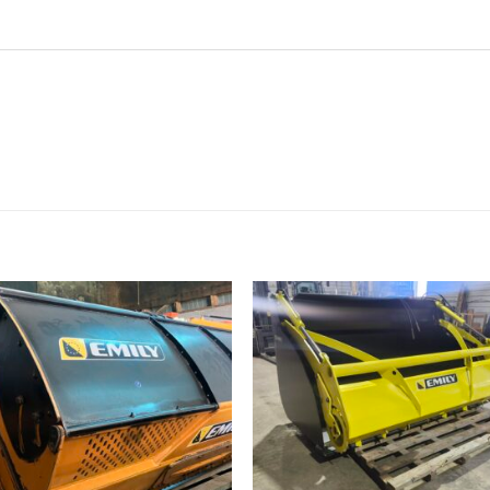
Ajouter
Ajou
à la liste
à la l
de
de
souhaits
souha