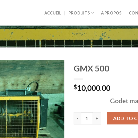
ACCUEIL
PRODUITS
A PROPOS
CON
GMX 500
Ajouter
10,000.00
à la liste
$
de
souhaits
Godet ma
GMX 500 quantity
ADD TO 