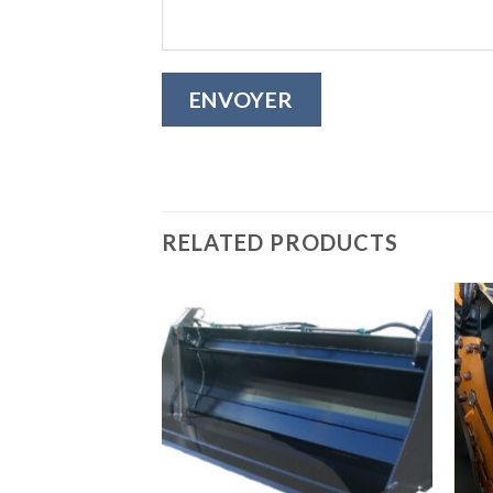
RELATED PRODUCTS
Ajouter
Ajouter
à la liste
à la liste
de
de
souhaits
souhaits