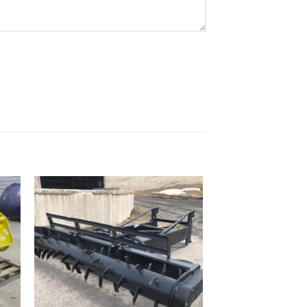
ter
Ajouter
iste
à la liste
de
its
souhaits