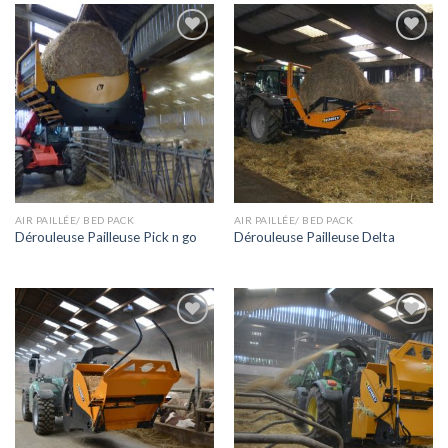
Ajouter
Ajouter
à la liste
à la liste
de
de
souhaits
souhaits
AIR PAILLÉE/ BED PACK
AIR PAILLÉE/ BED PACK
Dérouleuse Pailleuse Pick n go
Dérouleuse Pailleuse Delta
Ajouter
Ajouter
à la liste
à la liste
de
de
souhaits
souhaits