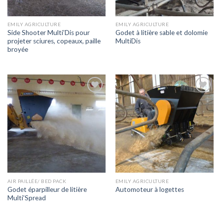
EMILY AGRICULTURE
EMILY AGRICULTURE
Side Shooter Multi’Dis pour
Godet à litière sable et dolomie
projeter sciures, copeaux, paille
MultiDis
broyée
Ajouter
Ajouter
à la liste
à la liste
de
de
souhaits
souhaits
AIR PAILLÉE/ BED PACK
EMILY AGRICULTURE
Godet éparpilleur de litière
Automoteur à logettes
Multi’Spread