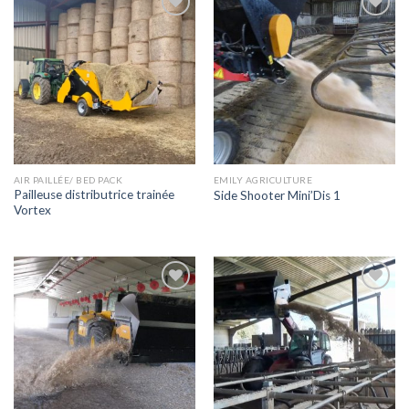
Ajouter
Ajouter
à la liste
à la liste
de
de
souhaits
souhaits
AIR PAILLÉE/ BED PACK
EMILY AGRICULTURE
Pailleuse distributrice trainée
Side Shooter Mini’Dis 1
Vortex
Ajouter
Ajouter
à la liste
à la liste
de
de
souhaits
souhaits