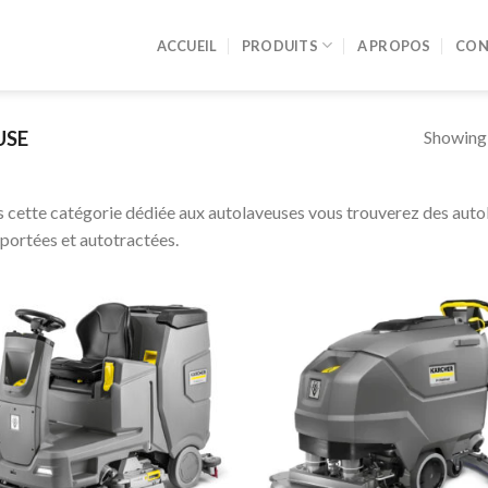
ACCUEIL
PRODUITS
A PROPOS
CON
Showing a
USE
 cette catégorie dédiée aux autolaveuses vous trouverez des auto
portées et autotractées.
Ajouter
Ajou
à la liste
à la 
de
d
souhaits
souh