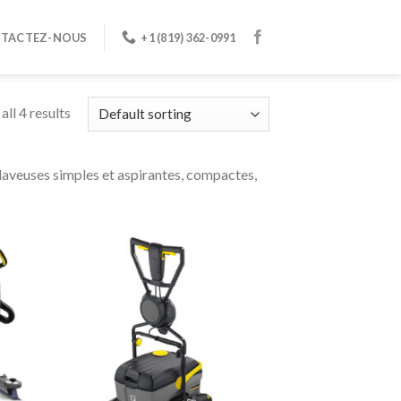
TACTEZ-NOUS
+1 (819) 362-0991
ll 4 results
laveuses simples et aspirantes, compactes,
ter
Ajouter
liste
à la liste
e
de
aits
souhaits