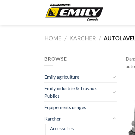
Skip
to
content
HOME
/
KARCHER
/
AUTOLAVE
BROWSE
Dans
auto
Emily agriculture
Emily industrie & Travaux
Publics
Équipements usagés
Karcher
Accessoires