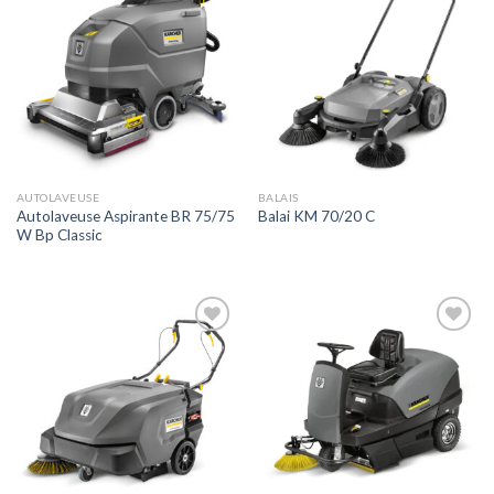
Ajouter
Ajouter
à la liste
à la liste
de
de
souhaits
souhaits
AUTOLAVEUSE
BALAIS
Autolaveuse Aspirante BR 75/75
Balai KM 70/20 C
W Bp Classic
Ajouter
Ajouter
à la liste
à la liste
de
de
souhaits
souhaits