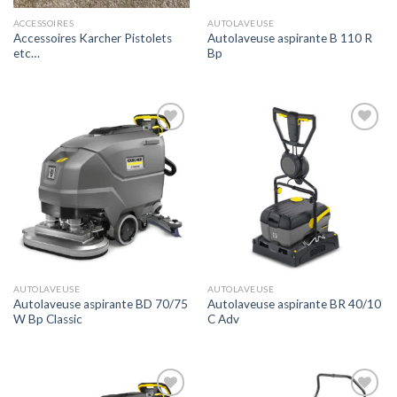
ACCESSOIRES
AUTOLAVEUSE
Accessoires Karcher Pistolets
Autolaveuse aspirante B 110 R
etc…
Bp
Ajouter
Ajouter
à la liste
à la liste
de
de
souhaits
souhaits
AUTOLAVEUSE
AUTOLAVEUSE
Autolaveuse aspirante BD 70/75
Autolaveuse aspirante BR 40/10
W Bp Classic
C Adv