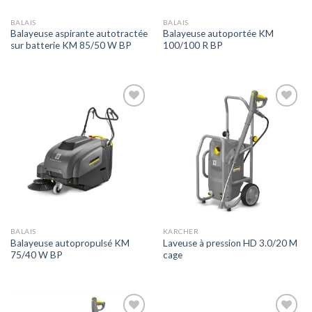
BALAIS
BALAIS
Balayeuse aspirante autotractée
Balayeuse autoportée KM
sur batterie KM 85/50 W BP
100/100 R BP
Ajouter
Ajouter
à la liste
à la liste
de
de
souhaits
souhaits
BALAIS
KARCHER
Balayeuse autopropulsé KM
Laveuse à pression HD 3.0/20 M
75/40 W BP
cage