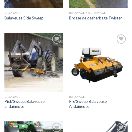
BALAYAGE
BALAYAGE / NETTOYAGE
Balayeuse Side Sweep
Brosse de désherbage Twister
Ajouter
Ajouter
à la liste
à la liste
de
de
souhaits
souhaits
BALAYAGE
BALAYAGE
Pick’Sweep: Balayeuse
Pro’Sweep Balayeuse
andaineuse
Andaineuse