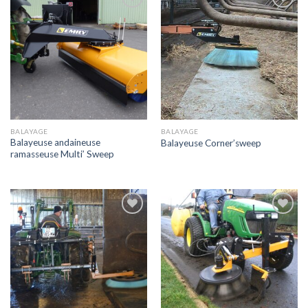
Ajouter
Ajouter
à la liste
à la liste
de
de
souhaits
souhaits
BALAYAGE
BALAYAGE
Balayeuse andaineuse
Balayeuse Corner’sweep
ramasseuse Multi’ Sweep
Ajouter
Ajouter
à la liste
à la liste
de
de
souhaits
souhaits