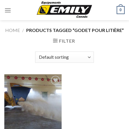
Skip
0
to
content
HOME
/
PRODUCTS TAGGED “GODET POUR LITIÈRE”
FILTER
Ajouter
à la liste
de
souhaits