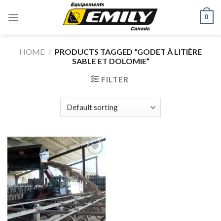
Skip
0
to
content
HOME
/
PRODUCTS TAGGED “GODET À LITIÈRE
SABLE ET DOLOMIE”
FILTER
Ajouter
à la liste
de
souhaits