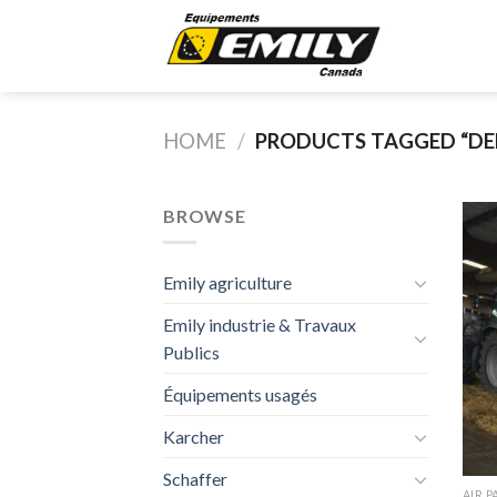
Skip
to
content
HOME
/
PRODUCTS TAGGED “DE
BROWSE
Emily agriculture
Emily industrie & Travaux
Publics
Équipements usagés
Karcher
Schaffer
AIR P