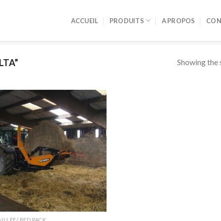
ACCUEIL
PRODUITS
A PROPOS
CON
Showing the s
LTA”
Ajouter
à la liste
de
souhaits
AILLÉE/ BED PACK