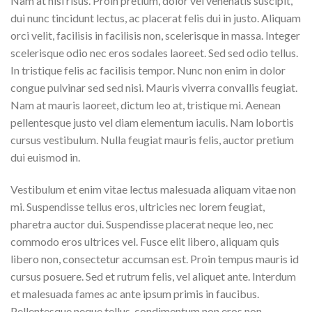
Nam at nisi risus. Proin pretium, dolor vel venenatis suscipit,
dui nunc tincidunt lectus, ac placerat felis dui in justo. Aliquam
orci velit, facilisis in facilisis non, scelerisque in massa. Integer
scelerisque odio nec eros sodales laoreet. Sed sed odio tellus.
In tristique felis ac facilisis tempor. Nunc non enim in dolor
congue pulvinar sed sed nisi. Mauris viverra convallis feugiat.
Nam at mauris laoreet, dictum leo at, tristique mi. Aenean
pellentesque justo vel diam elementum iaculis. Nam lobortis
cursus vestibulum. Nulla feugiat mauris felis, auctor pretium
dui euismod in.
Vestibulum et enim vitae lectus malesuada aliquam vitae non
mi. Suspendisse tellus eros, ultricies nec lorem feugiat,
pharetra auctor dui. Suspendisse placerat neque leo, nec
commodo eros ultrices vel. Fusce elit libero, aliquam quis
libero non, consectetur accumsan est. Proin tempus mauris id
cursus posuere. Sed et rutrum felis, vel aliquet ante. Interdum
et malesuada fames ac ante ipsum primis in faucibus.
Pellentesque neque tellus, condimentum non eros non,