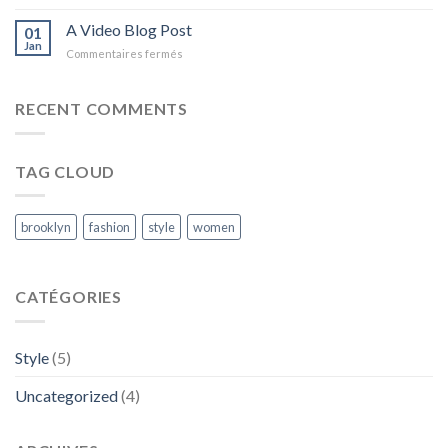
A
A
Simple
A Video Blog Post
Gallery
01
Blog
Jan
sur
Commentaires fermés
Post
A
Video
Blog
RECENT COMMENTS
Post
TAG CLOUD
brooklyn
fashion
style
women
CATÉGORIES
Style
(5)
Uncategorized
(4)