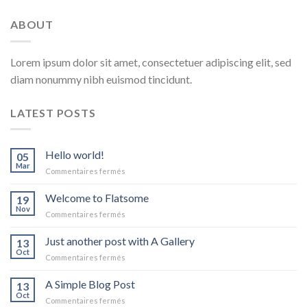
ABOUT
Lorem ipsum dolor sit amet, consectetuer adipiscing elit, sed
diam nonummy nibh euismod tincidunt.
LATEST POSTS
Hello world!
05
Mar
sur
Commentaires fermés
Hello
world!
Welcome to Flatsome
19
Nov
sur
Commentaires fermés
Welcome
to
Just another post with A Gallery
13
Flatsome
Oct
sur
Commentaires fermés
Just
another
A Simple Blog Post
13
post
Oct
sur
Commentaires fermés
with