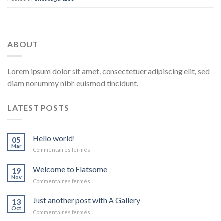
ABOUT
Lorem ipsum dolor sit amet, consectetuer adipiscing elit, sed
diam nonummy nibh euismod tincidunt.
LATEST POSTS
Hello world!
05
Mar
sur
Commentaires fermés
Hello
world!
Welcome to Flatsome
19
Nov
sur
Commentaires fermés
Welcome
to
Just another post with A Gallery
13
Flatsome
Oct
sur
Commentaires fermés
Just