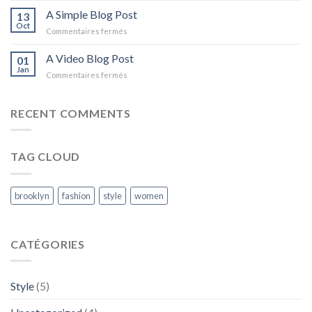
another
A Simple Blog Post
13
post
Oct
sur
Commentaires fermés
with
A
A
Simple
A Video Blog Post
Gallery
01
Blog
Jan
sur
Commentaires fermés
Post
A
Video
Blog
RECENT COMMENTS
Post
TAG CLOUD
brooklyn
fashion
style
women
CATÉGORIES
Style
(5)