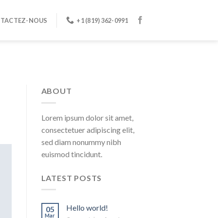
TACTEZ-NOUS
+1 (819) 362-0991
ABOUT
Lorem ipsum dolor sit amet,
consectetuer adipiscing elit,
sed diam nonummy nibh
euismod tincidunt.
LATEST POSTS
Hello world!
05
Mar