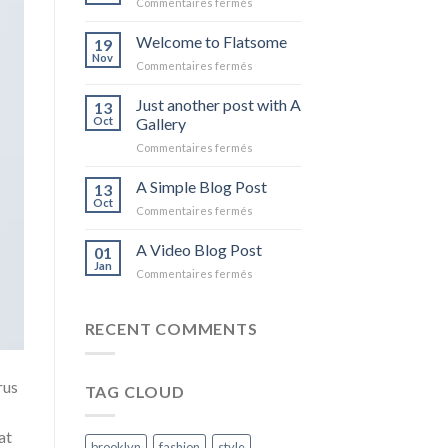
sur
Commentaires fermés
Hello
world!
Welcome to Flatsome
19
Nov
sur
Commentaires fermés
Welcome
to
Just another post with A
13
Flatsome
Oct
Gallery
sur
Commentaires fermés
Just
another
A Simple Blog Post
13
post
Oct
sur
Commentaires fermés
with
A
A
Simple
A Video Blog Post
Gallery
01
Blog
Jan
sur
Commentaires fermés
Post
A
Video
Blog
RECENT COMMENTS
Post
rus
TAG CLOUD
at
brooklyn
fashion
style